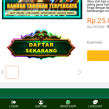
Situs slot mpo o
paling gacor ha
tinggi dengan b
kemenangan maks
Rp.25.
Rp.100.000
-
Kuantitas
LOGIN
DAFTAR
WHATSAPP
LIVECHAT